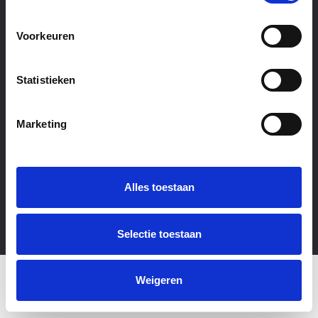
Voorkeuren
arjaen@ruilmeesters.com
+31651571928
Statistieken
Marketing
Alles toestaan
Algemene voorwaarden
Privacyverklaring
Selectie toestaan
Weigeren